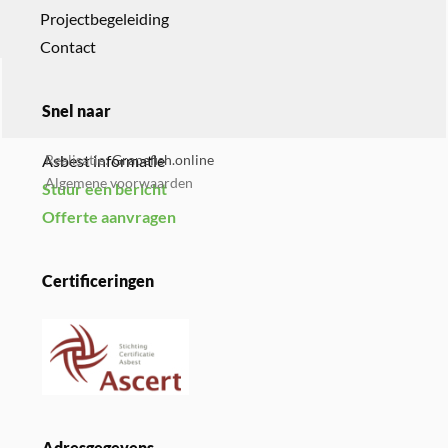
Projectbegeleiding
Contact
Snel naar
Asbest informatie
Realisatie:
Grapefish.online
Algemene voorwaarden
Stuur een bericht
Offerte aanvragen
Certificeringen
Adresgegevens