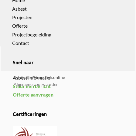
Home
Asbest
Projecten
Offerte
Projectbegeleiding
Contact
Snel naar
Asbest informatie
Realisatie:
Grapefish.online
Algemene voorwaarden
Stuur een bericht
Offerte aanvragen
Certificeringen